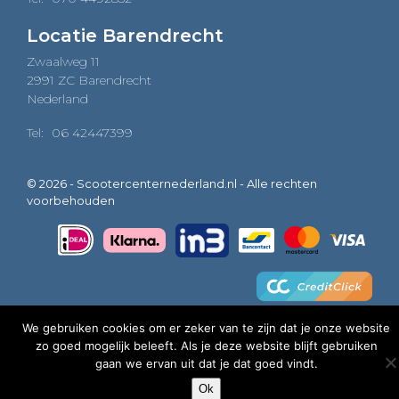
Locatie Barendrecht
Zwaalweg 11
2991 ZC Barendrecht
Nederland
Tel:
06 42447399
© 2026 - Scootercenternederland.nl - Alle rechten
voorbehouden
We gebruiken cookies om er zeker van te zijn dat je onze website
zo goed mogelijk beleeft. Als je deze website blijft gebruiken
0
gaan we ervan uit dat je dat goed vindt.
Ok