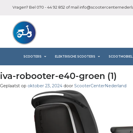
Vragen? Bel
070 - 44 92 852
of mail
info@scootercenternederla
SCOOTERS
ELEKTRISCHE SCOOTERS
SCOOTMOBIEL
iva-robooter-e40-groen (1)
Geplaatst op
oktober 23, 2024
door
ScooterCenterNederland