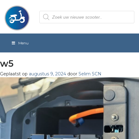
Producten
zoeken
Menu
w5
Geplaatst op
augustus 9, 2024
door
Selim SCN