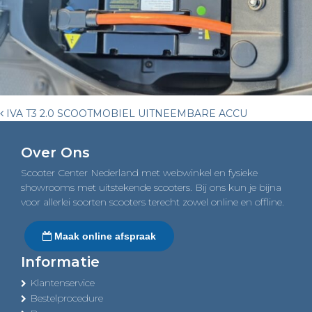
Post
IVA T3 2.0 SCOOTMOBIEL UITNEEMBARE ACCU
navigation
Over Ons
Scooter Center Nederland met webwinkel en fysieke
showrooms met uitstekende scooters. Bij ons kun je bijna
voor allerlei soorten scooters terecht zowel online en offline.
Maak online afspraak
Informatie
Klantenservice
Bestelprocedure