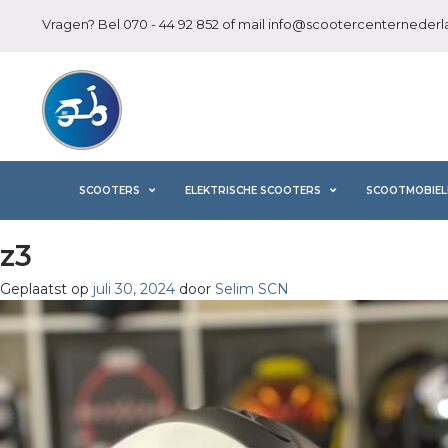
Vragen? Bel
070 - 44 92 852
of mail
info@scootercenternederla
SCOOTERS
ELEKTRISCHE SCOOTERS
SCOOTMOBIEL
z3
Geplaatst op
juli 30, 2024
door
Selim SCN