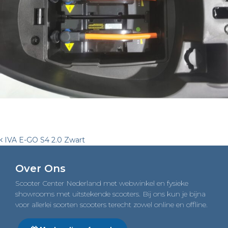
Post
IVA E-GO S4 2.0 Zwart
navigation
Over Ons
Scooter Center Nederland met webwinkel en fysieke
showrooms met uitstekende scooters. Bij ons kun je bijna
voor allerlei soorten scooters terecht zowel online en offline.