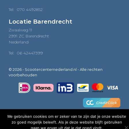
Tel:
070 4492852
Locatie Barendrecht
Zwaalweg 11
2991 ZC Barendrecht
Nederland
Tel:
06 42447399
© 2026 - Scootercenternederland.nl - Alle rechten
voorbehouden
We gebruiken cookies om er zeker van te zijn dat je onze website
zo goed mogelijk beleeft. Als je deze website blijft gebruiken
0
gaan we ervan uit dat je dat goed vindt.