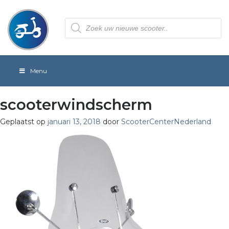
Producten
zoeken
Menu
scooterwindscherm
Geplaatst op
januari 13, 2018
door
ScooterCenterNederland