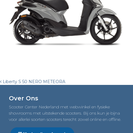
Post
Liberty S 50 NERO METEORA
navigation
Over Ons
Scooter Center Nederland met webwinkel en fysieke
showrooms met uitstekende scooters. Bij ons kun je bijna
voor allerlei soorten scooters terecht zowel online en offline.