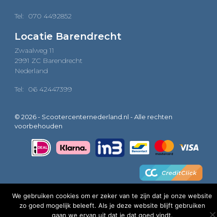
Tel:
070 4492852
Locatie Barendrecht
Zwaalweg 11
2991 ZC Barendrecht
Nederland
Tel:
06 42447399
© 2026 - Scootercenternederland.nl - Alle rechten
voorbehouden
We gebruiken cookies om er zeker van te zijn dat je onze website
zo goed mogelijk beleeft. Als je deze website blijft gebruiken
0
gaan we ervan uit dat je dat goed vindt.