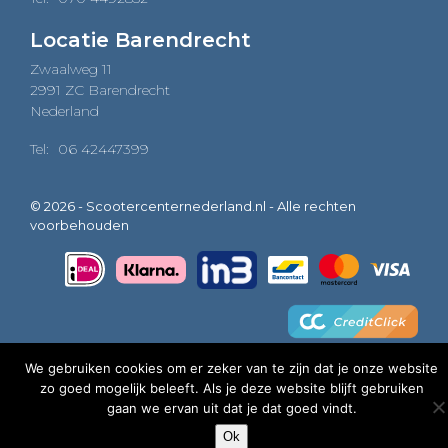
Locatie Barendrecht
Zwaalweg 11
2991 ZC Barendrecht
Nederland
Tel:
06 42447399
© 2026 - Scootercenternederland.nl - Alle rechten
voorbehouden
We gebruiken cookies om er zeker van te zijn dat je onze website
zo goed mogelijk beleeft. Als je deze website blijft gebruiken
0
gaan we ervan uit dat je dat goed vindt.
Ok