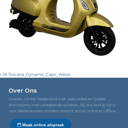
Post
18.Toscana_Dynamic_Capri_Yellow
navigation
Over Ons
Scooter Center Nederland met webwinkel en fysieke
showrooms met uitstekende scooters. Bij ons kun je bijna
voor allerlei soorten scooters terecht zowel online en offline.
Maak online afspraak