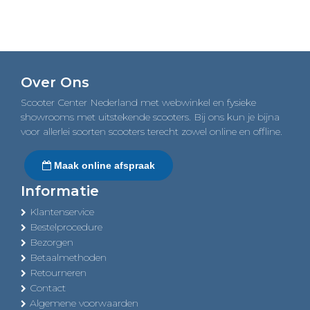
Over Ons
Scooter Center Nederland met webwinkel en fysieke
showrooms met uitstekende scooters. Bij ons kun je bijna
voor allerlei soorten scooters terecht zowel online en offline.
Maak online afspraak
Informatie
Klantenservice
Bestelprocedure
Bezorgen
Betaalmethoden
Retourneren
Contact
Algemene voorwaarden