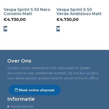
Vespa Sprint S 50 Nero
Vespa Sprint S 50
Convinto Matt
Verde Ambizioso Matt
€
4.730,00
€
4.730,00
Over Ons
Scooter Center Nederland met webwinkel en fysieke
showrooms met uitstekende scooters. Bij ons kun je bijna
voor allerlei soorten scooters terecht zowel online en offline.
Maak online afspraak
Informatie
Klantenservice