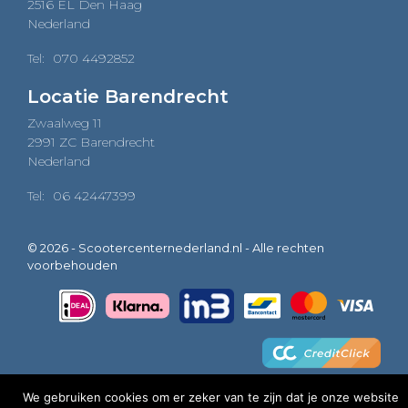
2516 EL Den Haag
Nederland
Tel:
070 4492852
Locatie Barendrecht
Zwaalweg 11
2991 ZC Barendrecht
Nederland
Tel:
06 42447399
© 2026 - Scootercenternederland.nl - Alle rechten
voorbehouden
We gebruiken cookies om er zeker van te zijn dat je onze website